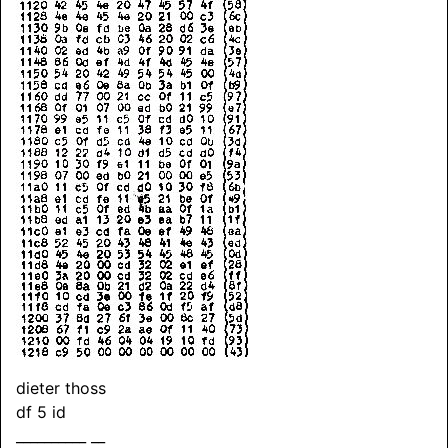
dieter thoss
df 5 id
__________ __