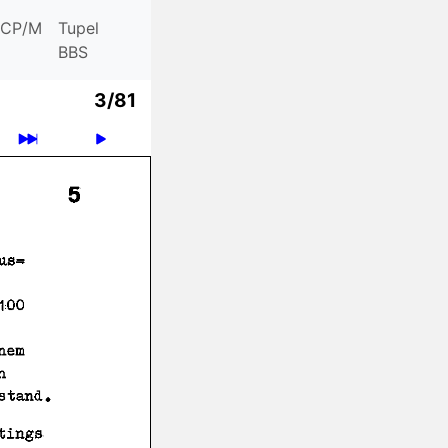
CP/M
Tupel
BBS
3/81