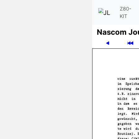
Z80-
KIT
Nascom Jo