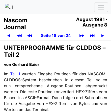
Nascom
August 1981 ·
Ausgabe 8
Journal
Seite 18 von 24
UNTERPROGRAMME
für CLD­DOS –
Teil 2
von Gerhard Baier
Im
Teil 1
wurden Eingabe-Routinen für das
NASCOM
-
CLD­DOS-System beschrieben. In diesem Teil sollen
nun entsprechende Ausgabe-Routinen abgedruckt
werden. Die erste Routine konvertiert HEX-Ziffern vom
Binaer- ins ASCII-Format. Dann folgen drei Subroutinen
für die Ausgabe von HEX-Ziffern, von Bytes und von
Worten an das Terminal.