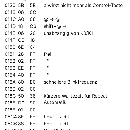
0130
5B
5E
a wirkt nicht mehr als Control-Taste
0148
06
0C
014C
A0
08
@ → @
014D
18
C6
shift+@ →
014E
06
20
unabhängig von K0/K1
014F
CB
18
0150
6E
04
0151
28
FF
frei
0152
02
FF
"
0153
EE
FF
"
0154
40
FF
"
018A
80
E0
schnellere Blinkfrequenz
018B
02
00
018C
50
38
kürzere Wartezeit für Repeat-
Automatik
018E
D0
90
018F
01
00
05C4
8E
FF
LF=CTRL+J
05C6
88
FF
FF=CTRL+L