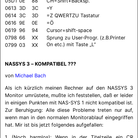
05D1
0E
88
CH=Shift+Backsp.
0613
3D
3C
=Y
0614
3C
3D
=Z QWERTZU Tastatur
0616
9E
0E
=Ö
0619
96
94
Cursor=shift-space
0798
66
XX
Sprung zu User-Progr. (z.B.Printer
On etc.) mit Taste „L“
0799
03
XX
NASSYS 3 – KOMPATIBEL ???
von
Michael Bach
Als ich kürzlich meinen Rechner auf den
NASSYS
3
Monitor umrüstete, mußte ich feststellen, daß er leider
in einigen Punkten mit NAS-SYS 1 nicht kompatibel ist.
Zur Beruhigung: Alle diese Probleme treten nur auf,
wenn man in den normalen Monitorablauf eingegriffen
hat. Mir ist bis jetzt folgendes aufgefallen:
1. (Noch harmlos): Wenn in der Titelzeile ein CR