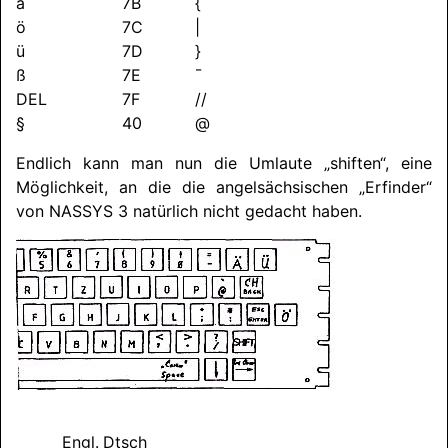
ä
7B
{
ö
7C
|
ü
7D
}
ß
7E
¯
DEL
7F
//
§
40
@
Endlich kann man nun die Umlaute „shiften“, eine
Möglichkeit, an die die angelsächsischen „Erfinder“
von
NASSYS
3 natürlich nicht gedacht haben.
Engl.
Dtsch