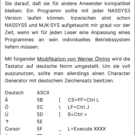
Sie darauf, daß sie für andere Anwender kompatibel
bleiben. Ein Programm sollte mit jeder
NASSYS3
Version laufen können. Inzwischen sind schon
NASSYS
5 und MJK-SYS aufgetaucht mir graut vor der
Zeit, wenn wir für jeden Leser eine Anpassung eines
Programmes an sein individuelles Betriebssystem
liefern müssen.
Mit folgender
Modifikation von Werner Öhring
wird die
Tastatur auf deutsche Norm umgestellt. Um sie voll
auszunutzen, sollte man allerdings einen Character
Generator mit deutschem Zeichensatz besitzen.
Deutsch
ASCII
Ä
5B
[
CS=FF=Ctrl L
Ö
5C
\
LF=Ctrl J
Ü
5D
]
ß=Ctrl >
↑
5E
Cursor
5F
_
L=Execute XXXX