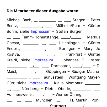
Die Mitarbeiter dieser Ausgabe waren:
Michael Bach, __ __________ __, ____ Stegen – Peter
Bentz, __________.__, ____ Mülheim/
Ruhr – Günter
Böhm, siehe
Impressum
– Stefan Bürger, _____ ___.
__, ____ Tamm-Hohenstange, _____/______ – Markus
Caesar, _________ __, ____ Leichlingen – Günter
Endert, __._________._, ____ Ebringen – Mary Jo
Kostya, ___________ ___. __, ____ Frankfurt – Günter
Kreidl, siehe
Impressum
– Johannes C, Lotter,
____________. __/___, ____ Darmstadt, _____/_____ – D.
Maisl, _______.__, ____ Göppingen – Rüdiger Maurer,
____________ _, ____ Taunusstein – Wolfgang Mayer-
Gürr, siehe
Impressum
– Klaus Mombaur, _________
__, ____ Nürnberg – Dieter Oberle, ________.__, ____
Vollmersweiler, _____/____ – Werner Öhring, __________
___. __, ____ München __ – H.-Martin Pohl,
____________. __, ____ Stuttgart _, ____/______ –