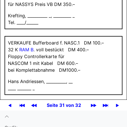
für
NASSYS
Preis VB DM 350.–
Krefting, __________ _, _________ _
Tel. ____/______
VERKAUFE
Bufferboard f. NASC.1 DM 100.–
32 K
RAM B
. voll bestückt DM 400.–
Floppy Controllerkarte für
NASCOM 1
mit Kabel DM 600.–
bei Komplettabnahme DM1000.–
Hans Andriessen, __________, __
____ _______ _
Seite 31 von 32