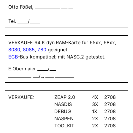
Otto Fößel, ____________ ___.__
____ ________
Tel. _____/_____
VERKAUFE
64 K dyn.
RAM-Karte für 65xx, 68xx,
8080
,
8085
,
Z80
geeignet.
ECB
-Bus-kompatibel; mit NASC.2 getestet.
E.Obermaier _____/___
___________ ___/_, ____ _________
VERKAUFE
:
ZEAP 2.0
4X
2708
NASDIS
3X
2708
DEBUG
1X
2708
NASPEN
2X
2708
TOOLKIT
2X
2708