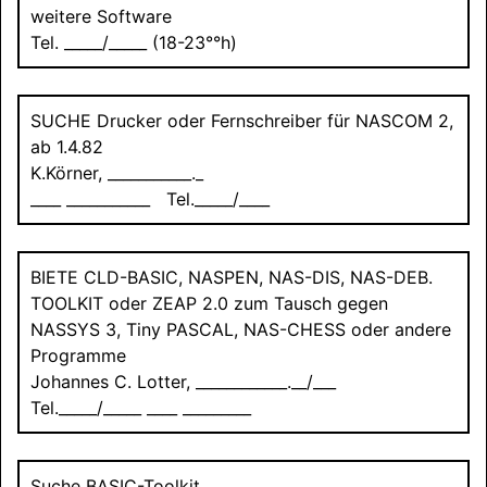
weitere Software
Tel. _____/_____ (18-23°°h)
SUCHE
Drucker oder Fernschreiber für
NASCOM 2
,
ab 1.4.82
K.Körner, ___________._
____ ___________ Tel._____/____
BIETE
CLD-BASIC, NASPEN, NAS-DIS, NAS-DEB.
TOOLKIT
oder ZEAP 2.0 zum Tausch gegen
NASSYS
3, Tiny
PASCAL
, NAS-CHESS oder andere
Programme
Johannes C. Lotter, ____________.__/___
Tel._____/_____ ____ _________
Suche BASIC-Toolkit