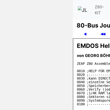
Z80-
KIT
80-Bus Jou
EMDOS Hel
von
GEORG BÖH
ZEAP Z80 Assemble
0010 ;HELP FÜR EM
0020 ;-----------
0030 ;kann DIRECT
0040 ;einzelne Se
0050 ;Speicherber
0060 ;Verify (jed
0070 ;1/4K RAM la
0080 ;Sektoren si
0090 ;Systemspure