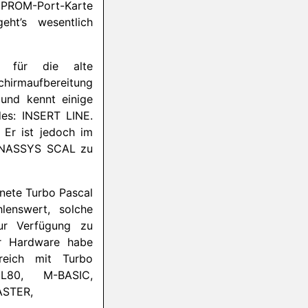
ROM-Port-Karte
eht’s wesentlich
r für die alte
irmaufbereitung
und kennt einige
es: INSERT LINE.
Er ist jedoch im
NASSYS
SCAL zu
nete Turbo Pascal
lenswert, solche
ur Verfügung zu
er Hardware habe
reich mit Turbo
L80, M-BASIC,
STER
,