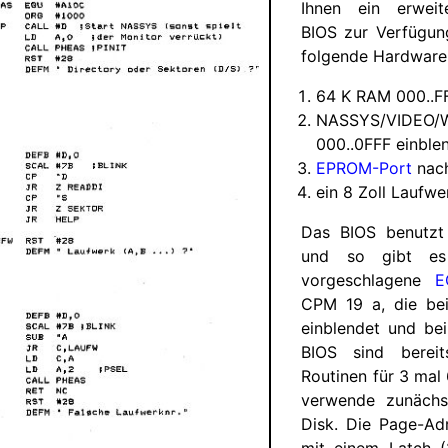
Ihnen ein erweite
BIOS zur Verfügung
folgende Hardware 
64 K RAM 000..F
NASSYS
/
VIDEO/
000..0FFF einble
EPROM-Port
nach
ein 8 Zoll Laufwe
Das BIOS benutz
und so gibt es
vorgeschlagene
E
CPM 19 a, die b
einblendet und be
BIOS sind berei
Routinen für 3 mal 
verwende zunäch
Disk. Die Page-Adr