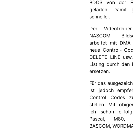
BDOS von der EP
geladen. Damit g
schneller.
Der Videotreibe
NASCOM
Bildsch
arbeitet mit DMA 
neue Control- Cod
DELETE LINE usw. 
Listing durch den
ersetzen.
Für das ausgezeich
ist jedoch empfeh
Control Codes z
stellen. Mit obig
ich schon erfolg
Pascal, M80, 
BASCOM,
WORDMA