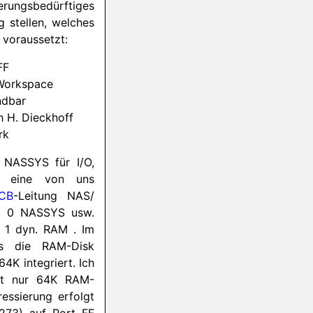
rungsbedürftiges
 stellen, welches
voraussetzt:
FF
Workspace
ndbar
 H. Dieckhoff
rk
t
NASSYS
für I/O,
 eine von uns
CB
-Leitung NAS/
ei 0
NASSYS
usw.
i 1 dyn. RAM . Im
ts die RAM-Disk
64K integriert. Ich
st nur 64K RAM-
essierung erfolgt