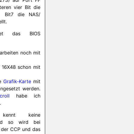
273) auf Port FF
eren vier Bit die
d Bit7 die NAS/
llt.
itet das BIOS
arbeiten noch mit
r 16X48 schon mit
ie
Grafik-Karte
mit
ngesetzt werden.
roll
habe ich
.
kennt keine
nd so wird bei
der CCP und das