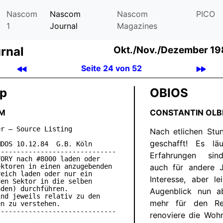
Nascom
Nascom
Nascom
PICO
1
Journal
Magazines
rnal
Okt.
/
Nov.
/
Dezember 19
Seite 24 von 52
p
OBIOS
M
CONSTANTIN OLB
r – Source Listing

Nach etlichen Stun
geschafft! Es l
DOS 10.12.84  G.B. Köln

-----------------------------

Erfahrungen sind
ORY nach #8000 laden oder

ktoren in einen anzugebenden

auch für andere J
eich laden oder nur ein

Interesse, aber l
en Sektor in die selben

den) durchführen.

Augenblick nun ab
nd jeweils relativ zu den

mehr für den Re
n zu verstehen.

renoviere die Woh