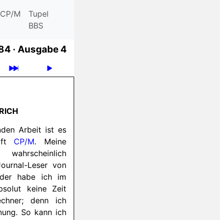
CP/M
Tupel
BBS
84 ·
Ausgabe 4
RICH
den Arbeit ist es
äuft
CP/M
. Meine
 wahrscheinlich
ournal-Leser von
eider habe ich im
solut keine Zeit
chner; denn ich
nung. So kann ich