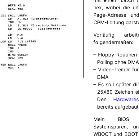
mit einem Latch (
hex, wobei die unt
Page-Adresse un
CPM-Leitung darste
Vorläufig arbe
folgendermaßen:
Floppy-Routinen 
Polling ohne DMA
Video-Treiber fü
DMA
Es soll später d
25X80 Zeichen ei
Den
Hardwaresc
bereits aufgebaut
Mein BIOS 
Systemspuren, u
WBOOT und BOOT 