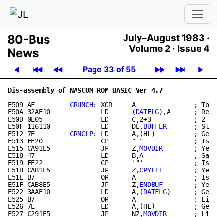
80-Bus
July–August 1983 ·
Volume 2 ·
Issue 4
News
Page 33 of 55
Dis-assembly of NASCOM ROM BASIC Ver 4.7              
E509
 AF         
CRUNCH
: XOR     A               ; Toke
E50A 32AE10             LD      (
DATFLG
),A      ; Rese
E50D 0E05               LD      C,2+3           ; 2 by
E50F 116110             LD      DE,
BUFFER
E512
 7E         
CRNCLP
: LD      A,(HL)          ; Get 
E513 FE20               CP      " "             ; Is i
E515 CA91E5             JP      Z,
MOVDIR
        ; Yes 
E518 47                 LD      B,A             ; Save
E519 FE22               CP      '"'             ; Is i
E51B CAB1E5             JP      Z,
CPYLIT
        ; Yes 
E51E B7                 OR      A               ; Is i
E51F CAB8E5             JP      Z,
ENDBUF
        ; Yes 
E522 3AAE10             LD      A,(
DATFLG
)      ; Get 
E525 B7                 OR      A               ; Lite
E526 7E                 LD      A,(HL)          ; Get 
E527 C291E5             JP      NZ,
MOVDIR
       ; Lite