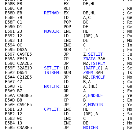
E58B EB                 EX      DE,HL

E58C C9                 RET                     ; Retu
E58D
 EB         
RETNAD
: EX      DE,HL           ; Get 
E58E 79                 LD      A,C             ; Get 
E58F C1                 POP     BC              ; Rest
E591
 23         
MOVDIR
: INC     HL              ; Next
E592 12                 LD      (DE),A          ; Put 
E593 13                 INC     DE              ; Move
E594 0C                 INC     C               ; Incr
E595 D63A               SUB     ":"             ; End 
E597 CA9FE5             JP      Z,
SETLIT
        ; Jump
E59A FE49               CP      
ZDATA
-3AH       ; Is i
E59C C2A2E5             JP      NZ,
TSTREM
       ; No -
E59F
 32AE10     
SETLIT
: LD      (
DATFLG
E5A2
 D654       
TSTREM
: SUB     
ZREM
-3AH        ; Is i
E5A4 C212E5             JP      NZ,
CRNCLP
       ; No -
E5A8
 7E         
NXTCHR
: LD      A,(HL)          ; Get 
E5A9 B7                 OR      A               ; End 
E5AA CAB8E5             JP      Z,
ENDBUF
        ; Yes 
E5AD B8                 CP      B               ; End 
E5AE CA91E5             JP      Z,
MOVDIR
E5B1
 23         
CPYLIT
: INC     HL              ; Move
E5B2 12                 LD      (DE),A          ; Save
E5B3 0C                 INC     C               ; Incr
E5B4 13                 INC     DE              ; Move
E5B5 C3A8E5             JP      
NXTCHR