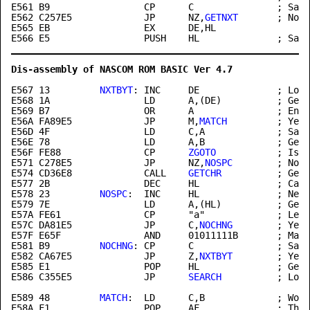
E561 B9                 CP      C               ; Same
E562 C257E5             JP      NZ,
GETNXT
       ; No -
E565 EB                 EX      DE,HL

Dis-assembly of NASCOM ROM BASIC Ver 4.7              
E567
 13         
NXTBYT
: INC     DE              ; Look
E568 1A                 LD      A,(DE)          ; Get 
E569 B7                 OR      A               ; End 
E56A FA89E5             JP      M,
MATCH
         ; Yes 
E56D 4F                 LD      C,A             ; Save
E56E 78                 LD      A,B             ; Get 
E56F FE88               CP      
ZGOTO
           ; Is i
E571 C278E5             JP      NZ,
NOSPC
        ; No -
E574 CD36E8             CALL    
GETCHR
          ; Get 
E577 2B                 DEC     HL              ; Canc
E578
 23         
NOSPC
:  INC     HL              ; Next
E579 7E                 LD      A,(HL)          ; Get 
E57A FE61               CP      "a"             ; Less
E57C DA81E5             JP      C,
NOCHNG
        ; Yes 
E581
 B9         
NOCHNG
: CP      C               ; Same
E582 CA67E5             JP      Z,
NXTBYT
        ; Yes 
E585 E1                 POP     HL              ; Get 
E586 C355E5             JP      
SEARCH
          ; Look
E589
 48         
MATCH
:  LD      C,B             ; Word
E58A F1                 POP     AF              ; Thro