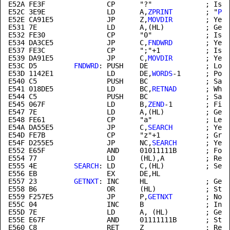
E52A FE3F               CP      "?"             ; Is i
E52C 3E9E               LD      A,
ZPRINT
        ; "
PRI
E52E CA91E5             JP      Z,
MOVDIR
        ; Yes 
E531 7E                 LD      A,(HL)          ; Get 
E532 FE30               CP      "0"             ; Is i
E534 DA3CE5             JP      C,
FNDWRD
        ; Yes 
E537 FE3C               CP      ";"+1           ; Is i
E539 DA91E5             JP      C,
MOVDIR
E53C
 D5         
FNDWRD
: PUSH    DE              ; Look
E53D 1142E1             LD      DE,
WORDS
-1      ; Poin
E540 C5                 PUSH    BC              ; Save
E541 018DE5             LD      BC,
RETNAD
       ; Wher
E544 C5                 PUSH    BC              ; Save
E545 067F               LD      B,
ZEND
-1        ; Firs
E547 7E                 LD      A,(HL)          ; Get 
E548 FE61               CP      "a"             ; Less
E54A DA55E5             JP      C,
SEARCH
        ; Yes 
E54D FE7B               CP      "z"+1           ; Grea
E54F D255E5             JP      NC,
SEARCH
       ; Yes 
E552 E65F               AND     01011111B       ; Forc
E555
 4E         
SEARCH
: LD      C,(HL)          ; Sear
E557
 23         
GETNXT
: INC     HL              ; Get 
E558 B6                 OR      (HL)            ; Star
E559 F257E5             JP      P,
GETNXT
        ; No -
E55C 04                 INC     B               ; Incr
E55D 7E                 LD      A, (HL)         ; Get 
E55E E67F               AND     01111111B       ; Stri
E560 C8                 RET     Z               ; Retu