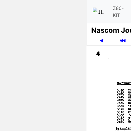
Z80-
KIT
Nascom Jo