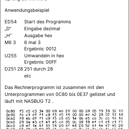
Anwendungsbeispiel
ED54
Start des Programms
„D“
Eingabe dezimal
„H“
Ausgabe hex
M6 3
6 mal 3
Ergebnis: 0012
U255
Umwandeln in hex
Ergebnis: 00FF
D251 28
251 durch 28
etc
Das Rechnerprogramm ist zusammen mit den
Unterprogrammen von 0C80 bis 0E37 gelistet und
läuft mit
NASBUG
T2 .