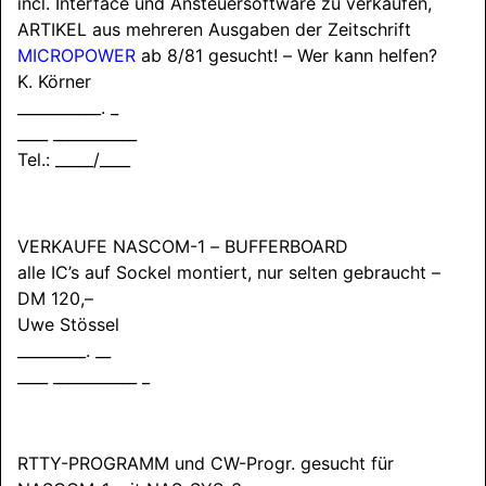
incl. Interface und Ansteuersoftware zu verkaufen,
ARTIKEL
aus mehreren Ausgaben der Zeitschrift
MICROPOWER
ab 8/81 gesucht! – Wer kann helfen?
K. Körner
___________. _
____ ___________
Tel.: _____/____
VERKAUFE NASCOM
-1 –
BUFFERBOARD
alle IC’s auf Sockel montiert, nur selten gebraucht –
DM 120,–
Uwe Stössel
_________. __
____ ___________ _
RTTY-
PROGRAMM
und CW-Progr. gesucht für