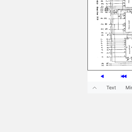
Text
Min