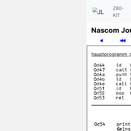
Z80-
KIT
Nascom Jo
hauptprogramm ‚r