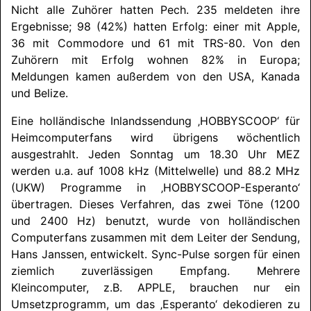
Nicht alle Zuhörer hatten Pech. 235 meldeten ihre
Ergebnisse; 98 (42%) hatten Erfolg: einer mit Apple,
36 mit Commodore und 61 mit TRS-80. Von den
Zuhörern mit Erfolg wohnen 82% in Europa;
Meldungen kamen außerdem von den USA, Kanada
und Belize.
Eine holländische Inlandssendung ‚
HOB­BY­SCOOP
‘ für
Heimcomputerfans wird übrigens wöchentlich
ausgestrahlt. Jeden Sonntag um 18.30 Uhr MEZ
werden u.a. auf 1008 kHz (Mittelwelle) und 88.2 MHz
(UKW) Programme in ‚
HOB­BY­SCOOP
-Esperanto‘
übertragen. Dieses Verfahren, das zwei Töne (1200
und 2400 Hz) benutzt, wurde von holländischen
Computerfans zusammen mit dem Leiter der Sendung,
Hans Janssen, entwickelt. Sync-Pulse sorgen für einen
ziemlich zuverlässigen Empfang. Mehrere
Kleincomputer, z.B. APPLE, brauchen nur ein
Umsetzprogramm, um das ‚Esperanto‘ dekodieren zu