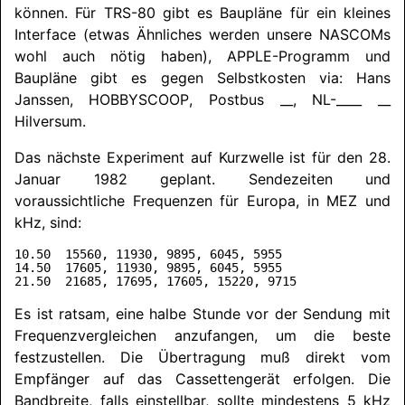
können. Für TRS-80 gibt es Baupläne für ein kleines
Interface (etwas Ähnliches werden unsere
NASCOM
s
wohl auch
nötig haben), APPLE-Programm und
Baupläne gibt es gegen Selbstkosten via: Hans
Janssen,
HOB­BY­SCOOP
, Postbus __, NL-____ __
Hilversum.
Das nächste Experiment auf Kurzwelle ist für den 28.
Januar 1982 geplant. Sendezeiten und
voraussichtliche Frequenzen für Europa, in MEZ und
kHz, sind:
10.50  15560, 11930, 9895, 6045, 5955

14.50  17605, 11930, 9895, 6045, 5955

Es ist ratsam, eine halbe Stunde vor der Sendung mit
Frequenzvergleichen anzufangen, um die beste
festzustellen. Die Übertragung muß direkt vom
Empfänger auf das Cassettengerät erfolgen. Die
Bandbreite, falls einstellbar, sollte mindestens 5 kHz