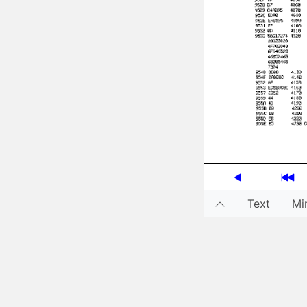
Text
Min