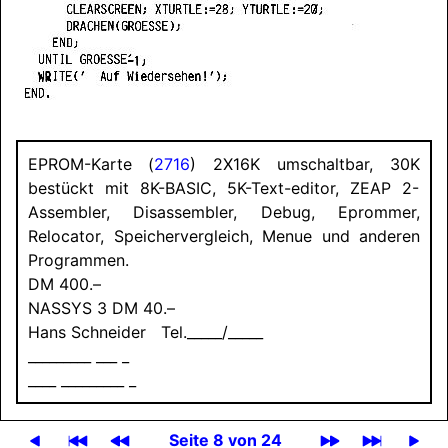
EPROM-Karte (
2716
) 2X16K umschaltbar, 30K
bestückt mit 8K-BASIC, 5K-Text-editor, ZEAP 2-
Assembler, Disassembler, Debug, Eprommer,
Relocator, Speichervergleich, Menue und anderen
Programmen.
DM 400.–
NASSYS
3 DM 40.–
Hans Schneider Tel._____/_____
_________ ___ _
____ _________ _
Seite 8 von 24