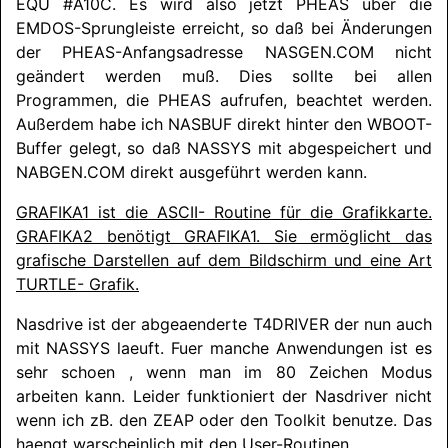
EQU #A10C. Es wird also jetzt PHEAS über die
EMDOS-Sprungleiste erreicht, so daß bei Änderungen
der PHEAS-Anfangsadresse NASGEN.COM nicht
geändert werden muß. Dies sollte bei allen
Programmen, die PHEAS aufrufen, beachtet werden.
Außerdem habe ich NASBUF direkt hinter den WBOOT-
Buffer gelegt, so daß
NASSYS
mit abgespeichert und
NABGEN.COM direkt ausgeführt werden kann.
GRA­FIKA1 ist die ASCII- Routine für die Grafikkarte.
GRA­FIKA2 benötigt GRA­FIKA1. Sie ermöglicht das
grafische Darstellen auf dem Bildschirm und eine Art
TURTLE- Grafik.
Nasdrive ist der abgeaenderte T4DRIVER der nun auch
mit
NASSYS
laeuft. Fuer manche Anwendungen ist es
sehr schoen , wenn man im 80 Zeichen Modus
arbeiten kann. Leider funktioniert der Nasdriver nicht
wenn ich zB. den ZEAP oder den Toolkit benutze. Das
haengt warscheinlich mit den User-Routinen