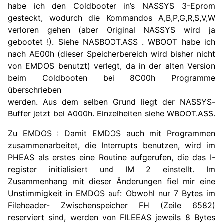
habe ich den Coldbooter in’s
NASSYS
3-Eprom
gesteckt, wodurch die Kommandos A,
B,
P,
G,
R,
S,
V,
W
verloren gehen (aber Original
NASSYS
wird ja
gebootet !). Siehe NASBOOT.ASS . WBOOT habe ich
nach AE00h (dieser Speicherbereich wird bisher nicht
von EMDOS benutzt) verlegt, da in der alten Version
beim Coldbooten bei 8C00h Programme
überschrieben
werden. Aus dem selben Grund liegt der
NASSYS
-
Buffer jetzt bei A000h. Einzelheiten siehe WBOOT.ASS.
Zu EMDOS : Damit EMDOS auch mit Programmen
zusammenarbeitet, die Interrupts benutzen, wird im
PHEAS als erstes eine Routine aufgerufen, die das I-
register initialisiert und IM 2 einstellt. Im
Zusammenhang mit dieser Änderungen fiel mir eine
Unstimmigkeit in EMDOS auf: Obwohl nur 7 Bytes im
Fileheader- Zwischenspeicher FH (Zeile 6582)
reserviert sind, werden von FILEEAS jeweils 8 Bytes