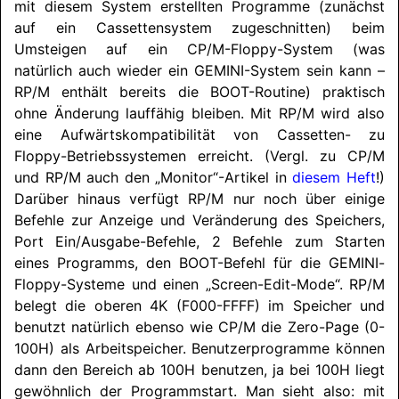
mit diesem System erstellten Programme (zunächst
auf ein Cassettensystem zugeschnitten) beim
Umsteigen auf ein CP/M-Floppy-System (was
natürlich auch wieder ein
GEMINI
-System sein kann –
RP/M enthält bereits die BOOT-Routine) praktisch
ohne Änderung lauffähig bleiben. Mit RP/M wird also
eine Aufwärtskompatibilität von Cassetten- zu
Floppy-Betriebssystemen erreicht. (Vergl. zu CP/M
und RP/M auch den „Monitor“-Artikel in
diesem Heft
!)
Darüber hinaus verfügt RP/M nur noch über einige
Befehle zur Anzeige und Veränderung des Speichers,
Port Ein/
Ausgabe-Befehle, 2 Befehle zum Starten
eines Programms, den BOOT-Befehl für die
GEMINI
-
Floppy-Systeme und einen „Screen-Edit-Mode“. RP/M
belegt die oberen 4K (F000-FFFF) im Speicher und
benutzt natürlich ebenso wie CP/M die Zero-Page (0-
100H) als Arbeitspeicher. Benutzerprogramme können
dann den Bereich ab 100H benutzen, ja bei 100H liegt
gewöhnlich der Programmstart. Man sieht also: mit