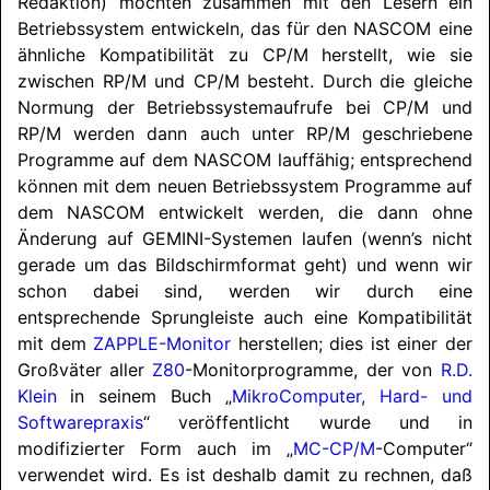
Redaktion) möchten zusammen mit den Lesern ein
Betriebssystem
entwickeln, das für den
NASCOM
eine
ähnliche Kompatibilität zu CP/M herstellt, wie sie
zwischen RP/M und CP/M besteht. Durch die gleiche
Normung der Betriebssystemaufrufe bei CP/M und
RP/M werden dann auch unter RP/M geschriebene
Programme auf dem
NASCOM
lauffähig; entsprechend
können mit dem neuen Betriebssystem Programme auf
dem
NASCOM
entwickelt werden, die dann ohne
Änderung auf
GEMINI
-Systemen laufen (wenn’s nicht
gerade um das Bildschirmformat geht) und wenn wir
schon dabei sind, werden wir durch eine
entsprechende Sprungleiste auch eine Kompatibilität
mit dem
ZAPPLE-Monitor
herstellen; dies ist einer der
Großväter aller
Z80
-Monitorprogramme, der von
R.D.
Klein
in seinem Buch „
MikroComputer, Hard- und
Softwarepraxis
“ veröffentlicht wurde und in
modifizierter Form auch im „
MC-CP/M
-Computer“
verwendet wird. Es ist deshalb damit zu rechnen, daß