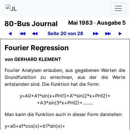
80-Bus Journal
Mai 1983
·
Ausgabe 5
Seite 20 von 28
Fourier Regression
von
GERHARD KLEMENT
Fourier Analysen erlauben, aus gegebenen Werten die
Grundfunktion zu errechnen, aus der die Werte
entstanden sind. Die Funktion hat die Form:
y=A0+A1*sin(x+PHI1)+A“*sin(2*x+PHI2)+
+A3*sin(3*x+PHI2)+.........
Man kann die Funktion auch in dieser Form darstellen:
y=a0+a1*cos(x)+b1*sin(x)+