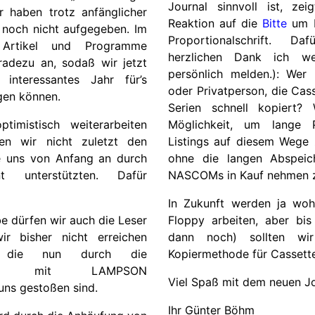
Journal sinnvoll ist, ze
 haben trotz anfänglicher
Reaktion auf die
Bitte
um R
noch nicht aufgegeben. Im
Proportionalschrift. D
 Artikel und Programme
herzlichen Dank ich w
radezu an, sodaß wir jetzt
persönlich melden.): Wer
interessantes Jahr für’s
oder Privatperson, die Cass
gen können.
Serien schnell kopiert?
Möglichkeit, um lange
imistisch weiterarbeiten
Listings auf diesem Wege z
en wir nicht zuletzt den
ohne die langen Abspeich
ie uns von Anfang an durch
NASCOMs in Kauf nehmen 
t unterstützten. Dafür
In Zukunft werden ja woh
Floppy arbeiten, aber bi
e dürfen wir auch die Leser
dann noch) sollten wi
ir bisher nicht erreichen
Kopiermethode für Cassett
 die nun durch die
rbeit mit
LAMPSON
Viel Spaß mit dem neuen J
 uns gestoßen sind.
Ihr Günter Böhm