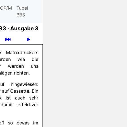
CP/M
Tupel
BBS
83 ·
Ausgabe 3
s Matrixdruckers
erden wie die
Wir werden uns
hlägen richten.
f hingewiesen:
r auf Cassette. Ein
ck ist auch sehr
amit effektiver
Daß so etwas im