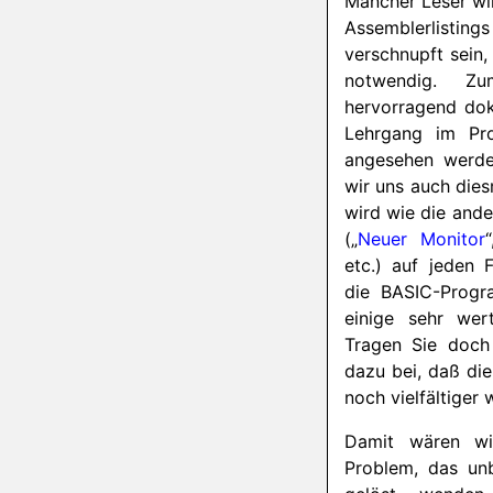
Mancher Leser wi
Assemblerlisti
verschnupft sein, 
notwendig. Z
hervorragend dok
Lehrgang im Pr
angesehen werde
wir uns auch diesm
wird wie die and
(„
Neuer Monitor
etc.) auf jeden F
die BASIC-Progr
einige sehr wert
Tragen Sie doch 
dazu bei, daß di
noch vielfältiger 
Damit wären wi
Problem, das unb