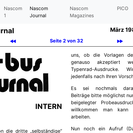
Nascom
Nascom
Nascom
PICO
1
Journal
Magazines
rnal
März 19
Seite 2 von 32
uns, ob die Vorlagen de
genauso akzeptiert w
Typenrad-Ausdrucke. 
jedenfalls nach Ihren Vorsc
Es sei nochmals darau
Beiträge bitte möglichst nu
beigelegter Probeausdru
INTERN
willkommen man kann d
arbeiten.
Nun noch ein Aufruf (
n die dritte „selbständige“