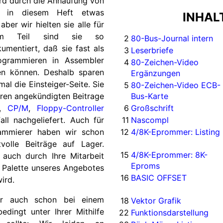
rd durch die Anhäufung von
ngs in diesem Heft etwas
INHAL
aber wir hielten sie alle für
um Teil sind sie so
2
80-Bus-Journal intern
umentiert, daß sie fast als
3
Leserbriefe
ogrammieren in Assembler
4
80-Zeichen-Video
n können. Deshalb sparen
Ergänzungen
al die Einsteiger-Seite. Sie
5
80-Zeichen-Video ECB-
eren angekündigten Beitrage
Bus-Karte
“,
CP/M
,
Floppy-Controller
6
Großschrift
all nachgeliefert. Auch für
11
Nascompl
ammierer haben wir schon
12
4/8K-Eprommer: Listing
volle Beiträge auf Lager.
15
4/8K-Eprommer: 8K-
auch durch Ihre Mitarbeit
Eproms
e Palette unseres Angebotes
16
BASIC OFFSET
wird.
r auch schon bei einem
18
Vektor Grafik
edingt unter Ihrer Mithilfe
22
Funktionsdarstellung