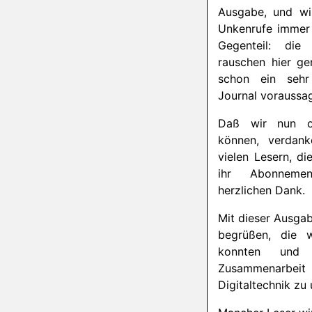
Ausgabe, und wir
Unkenrufe immer 
Gegenteil: die
rauschen hier ge
schon ein sehr 
Journal voraussa
Daß wir nun opt
können, verdank
vielen Lesern, d
ihr Abonnemen
herzlichen Dank.
Mit dieser Ausgab
begrüßen, die w
konnten und
Zusammena
Digitaltechnik zu