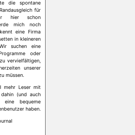
igte die spontane
andausgleich für
afür hier schon
erde mich noch
 kennt eine Firma
etten in kleineren
 Wir suchen eine
 Programme oder
u vervielfältigen,
erzeiten unserer
zu müssen.
l mehr Leser mit
s dahin (und auch
r eine bequeme
enbenutzer haben.
ournal